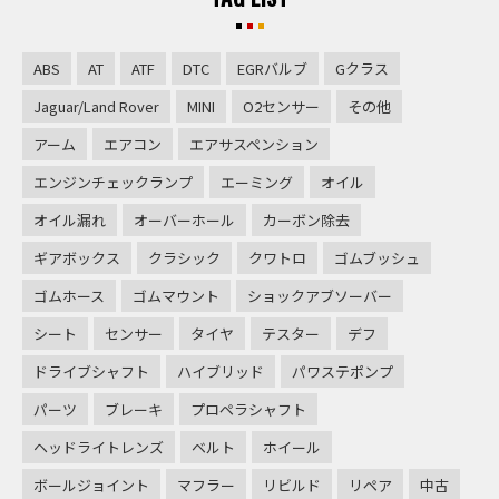
ABS
AT
ATF
DTC
EGRバルブ
Gクラス
Jaguar/Land Rover
MINI
O2センサー
その他
アーム
エアコン
エアサスペンション
エンジンチェックランプ
エーミング
オイル
オイル漏れ
オーバーホール
カーボン除去
ギアボックス
クラシック
クワトロ
ゴムブッシュ
ゴムホース
ゴムマウント
ショックアブソーバー
シート
センサー
タイヤ
テスター
デフ
ドライブシャフト
ハイブリッド
パワステポンプ
パーツ
ブレーキ
プロペラシャフト
ヘッドライトレンズ
ベルト
ホイール
ボールジョイント
マフラー
リビルド
リペア
中古