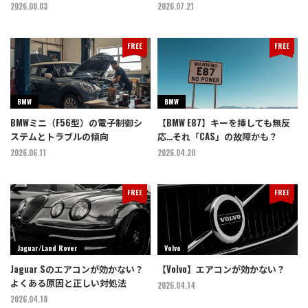
2026.08.03
2026.07.21
FREE
FREE
BMW
BMW
BMWミニ（F56型）の電子制御シ
【BMW E87】キーを挿しても無反
ステムとトラブルの傾向
応…それ「CAS」の故障かも？
2026.06.11
2026.04.20
FREE
FREE
Jaguar/Land Rover
Volvo
Jaguar Sのエアコンが効かない？
【Volvo】エアコンが効かない？
よくある原因と正しい対処法
2026.04.14
2026.04.18