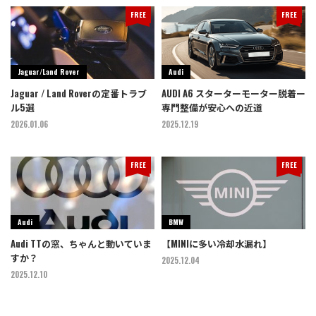
FREE
FREE
Jaguar/Land Rover
Audi
Jaguar / Land Roverの定番トラブ
AUDI A6 スターターモーター脱着ー
ル5選
専門整備が安心への近道
2026.01.06
2025.12.19
FREE
FREE
Audi
BMW
Audi TTの窓、ちゃんと動いていま
【MINIに多い冷却水漏れ】
すか？
2025.12.04
2025.12.10