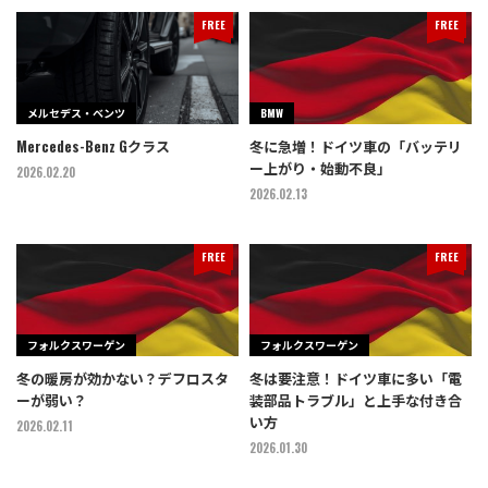
FREE
FREE
メルセデス・ベンツ
BMW
Mercedes-Benz Gクラス
冬に急増！ドイツ車の「バッテリ
ー上がり・始動不良」
2026.02.20
2026.02.13
FREE
FREE
フォルクスワーゲン
フォルクスワーゲン
冬の暖房が効かない？デフロスタ
冬は要注意！ドイツ車に多い「電
ーが弱い？
装部品トラブル」と上手な付き合
い方
2026.02.11
2026.01.30