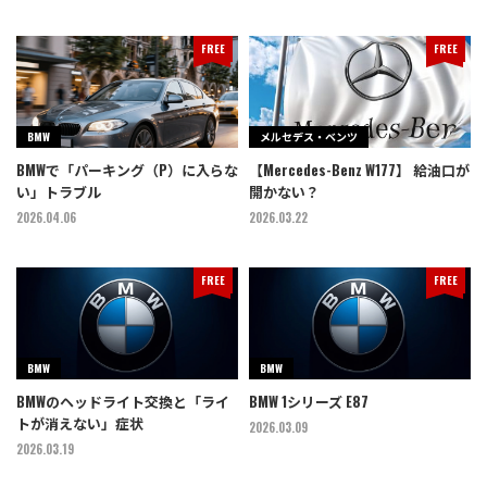
FREE
FREE
BMW
メルセデス・ベンツ
BMWで「パーキング（P）に入らな
【Mercedes-Benz W177】 給油口が
い」トラブル
開かない？
2026.04.06
2026.03.22
FREE
FREE
BMW
BMW
BMWのヘッドライト交換と「ライ
BMW 1シリーズ E87
トが消えない」症状
2026.03.09
2026.03.19