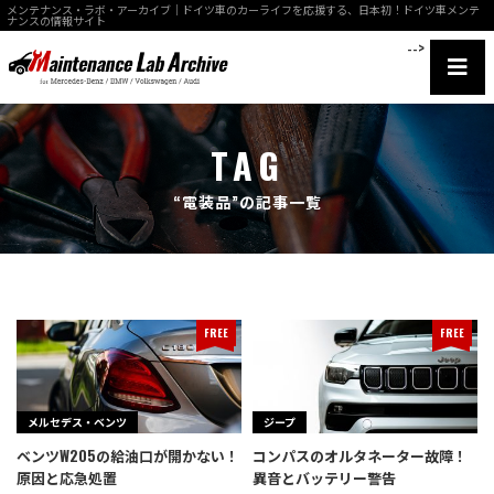
メンテナンス・ラボ・アーカイブ｜ドイツ車のカーライフを応援する、日本初！ドイツ車メンテ
ナンスの情報サイト
-->
TAG
“電装品”の記事一覧
FREE
FREE
メルセデス・ベンツ
ジープ
ベンツW205の給油口が開かない！
コンパスのオルタネーター故障！
原因と応急処置
異音とバッテリー警告