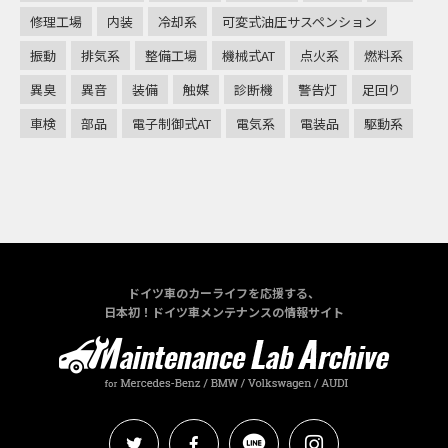
修理工場
内装
冷却系
可変式油圧サスペンション
振動
排気系
整備工場
機械式AT
点火系
燃料系
異臭
異音
装備
触媒
診断機
警告灯
足回り
車検
部品
電子制御式AT
電気系
電装品
駆動系
ドイツ車のカーライフを応援する、
日本初！ドイツ車メンテナンスの情報サイト