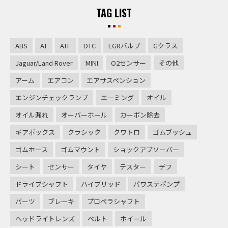
TAG LIST
ABS
AT
ATF
DTC
EGRバルブ
Gクラス
Jaguar/Land Rover
MINI
O2センサー
その他
アーム
エアコン
エアサスペンション
エンジンチェックランプ
エーミング
オイル
オイル漏れ
オーバーホール
カーボン除去
ギアボックス
クラシック
クワトロ
ゴムブッシュ
ゴムホース
ゴムマウント
ショックアブソーバー
シート
センサー
タイヤ
テスター
デフ
ドライブシャフト
ハイブリッド
パワステポンプ
パーツ
ブレーキ
プロペラシャフト
ヘッドライトレンズ
ベルト
ホイール