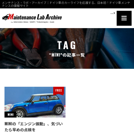
メンテナンス・ラボ・アーカイブ｜ドイツ車のカーライフを応援する、日本初！ドイツ車メンテ
ナンスの情報サイト
-->
TAG
“MINI”の記事一覧
FREE
MINI
MINIの「エンジン振動」、気づい
たら早めの点検を