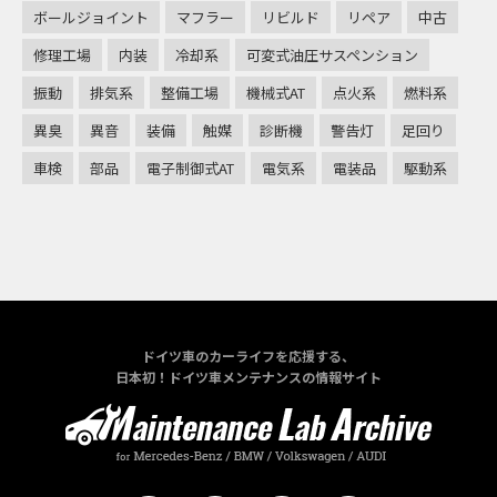
ボールジョイント
マフラー
リビルド
リペア
中古
修理工場
内装
冷却系
可変式油圧サスペンション
振動
排気系
整備工場
機械式AT
点火系
燃料系
異臭
異音
装備
触媒
診断機
警告灯
足回り
車検
部品
電子制御式AT
電気系
電装品
駆動系
ドイツ車のカーライフを応援する、
日本初！ドイツ車メンテナンスの情報サイト