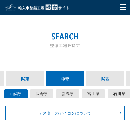
HOME
マイ・スターネットワークとは
ご利用方法
整備工場を探す
関東
中部
関西
テスター
山梨県
長野県
新潟県
富山県
石川県
お問い合わせ
利用者の声
テスターのアイコンについて
Q&A