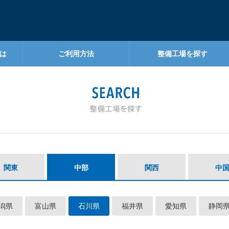
は
ご利用方法
整備工場を探す
関東
中部
関西
中
潟県
富山県
石川県
福井県
愛知県
静岡