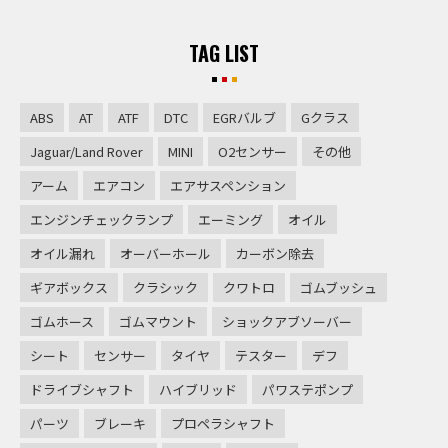
TAG LIST
ABS
AT
ATF
DTC
EGRバルブ
Gクラス
Jaguar/Land Rover
MINI
O2センサー
その他
アーム
エアコン
エアサスペンション
エンジンチェックランプ
エーミング
オイル
オイル漏れ
オーバーホール
カーボン除去
ギアボックス
クラシック
クワトロ
ゴムブッシュ
ゴムホース
ゴムマウント
ショックアブソーバー
シート
センサー
タイヤ
テスター
デフ
ドライブシャフト
ハイブリッド
パワステポンプ
パーツ
ブレーキ
プロペラシャフト