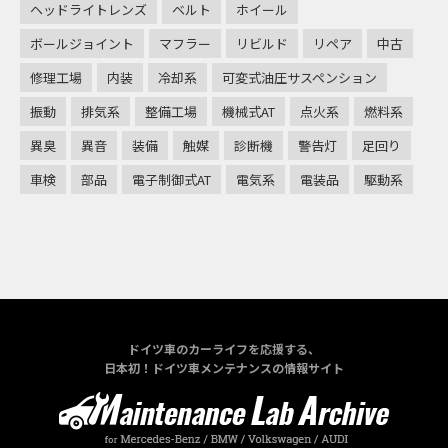
ヘッドライトレンズ
ベルト
ホイール
ボールジョイント
マフラー
リビルド
リペア
中古
修理工場
内装
冷却系
可変式油圧サスペンション
振動
排気系
整備工場
機械式AT
点火系
燃料系
異臭
異音
装備
触媒
診断機
警告灯
足回り
車検
部品
電子制御式AT
電気系
電装品
駆動系
ドイツ車のカーライフを応援する、
日本初！ドイツ車メンテナンスの情報サイト