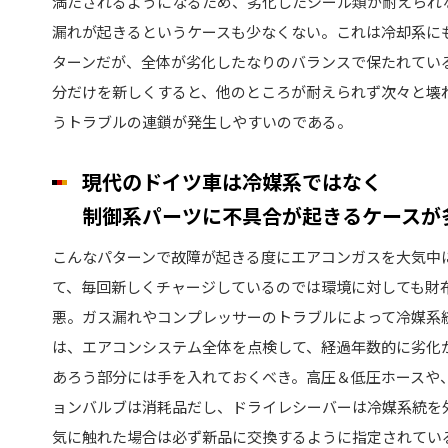
満たされるようになるため、劣化したシール類が耐えられ
漏れが起きるというケースも少なくない。これは冷却系に
ターンだが、全体が劣化したなりのバランスで保たれてい
分だけを新しくすると、他のところが耐えられず次々と壊
うトラブルの連鎖が発生しやすいのである。
現代のドイツ車は冷媒系ではなく
制御系パーツに不具合が起きるケースが
こんなパターンで故障が起きる度にエアコンガスを大気中
て、毎回新しくチャージしているのでは環境に対しても財
悪。ガス漏れやコンプレッサーのトラブルによって冷媒系
は、エアコンシステム全体を点検して、経過年数的に劣化
あろう部分には手を入れておくべき。高圧＆低圧ホースや
ョンバルブは消耗品だし、ドライレシーバーは冷媒系統を
気に触れた場合は必ず新品に交換するように指定されてい