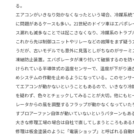
る。
エアコンがいきなり効かなくなったという場合、冷媒系統
に問題があるケースも多い。21世紀のドイツ車はエバポレ
ス漏れも滅多なことでは起こさなくなり、冷媒系のトラブ
これから先は制御ユニットやリレーなどの故障をまず疑う
うだが、古いモデルでも意外に見落としがちなのがサーミ
凍結防止装置。エバポレータが凍り付いて破損するのを防
けられている半導体式の温度センサーで、温度が下がり過
めシステムの作動を止めるようになっている。このセンサ
てエアコンが動かないということもあるので、いきなり冷
を疑わず、色々とチェックしてみることが大切。他にもヒ
レータからの風を調整するフラップが動かなくなっていた
すブロアーファン自体が動いていないというパターンもあ
大きな修理工場の場合は自社で直してしまうところもある
修理は板金塗装のように「電装ショップ」と呼ばれる自動