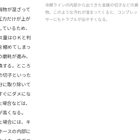
冷媒ラインの内部から出てきた金属の切子などの異
純物が混ざって
物。このような汚れが溜まってくると、コンプレッ
圧力だけが上が
サーにもトラブルが出やすくなる。
しているため、
ス量はＯＫと判
を縮めてしまっ
の磨耗が進み、
換する。ところ
の切子といった
分に取り除いて
すぐにダメにな
た場合などは、
が高くなる。
た場合には、キ
ホースの内部に