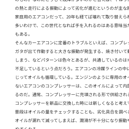
の熱と走行による振動によって劣化が進むというのが主な
家庭用のエアコンだって、20年も経てば壊れて取り替えら
多いわけで、この世代となれば手を入れるのはある意味当
もある。
そんなカーエアコンに定番のトラブルといえば、コンプレ
ガタが出て作動すると大きな振動が発生する、焼き付いて
しまう、などパターンは色々とあるが、共通しているのは
不足しているという点だろう。エアコンの冷媒ラインの中
じってオイルも循環している。エンジンのように専用のオ
ないエアコンのコンプレッサーは、このオイルによって内
るのだ。通常、コンプレッサーに充填される形で供給され
コンプレッサーを新品に交換した時には新しくなると考え
普段はオイルの量をチェックすることも、劣化具合を調べ
オイルが漏れて減ってしまえば、潤滑が不十分になり振動
やすくなる。