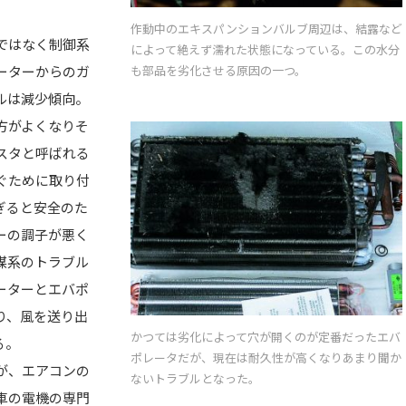
作動中のエキスパンションバルブ周辺は、結露など
ではなく制御系
によって絶えず濡れた状態になっている。この水分
も部品を劣化させる原因の一つ。
ーターからのガ
ルは減少傾向。
方がよくなりそ
スタと呼ばれる
ぐために取り付
ぎると安全のた
ーの調子が悪く
媒系のトラブル
ーターとエバポ
り、風を送り出
かつては劣化によって穴が開くのが定番だったエバ
る。
ポレータだが、現在は耐久性が高くなりあまり聞か
が、エアコンの
ないトラブルとなった。
車の電機の専門