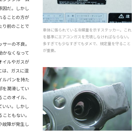
原因だ。しかし
れることの方が
たり前のことで
車体に張られている冷媒量を示すステッカー。これ
を基準にエアコンガスを充填しなければならない。
多すぎても少なすぎてもダメで、規定量を守ること
ッサーの不良。
が重要。
動かなくなって
オイルやガスが
には、ガスに混
イルパンを持た
部を潤滑してい
るこのオイル、
ていい。しかし
ることもない。
や故障が発生し