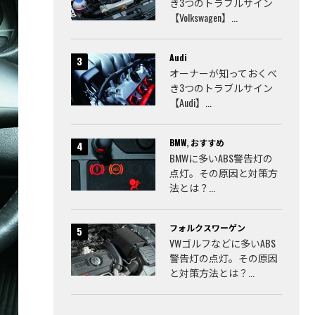
き3つのトラブルサイン
【Volkswagen】...
Audi
オーナーが知っておくべ
き3つのトラブルサイン
【Audi】...
BMW
,
おすすめ
BMWに多いABS警告灯の
点灯。その原因と対策方
法とは？...
フォルクスワーゲン
VWゴルフなどに多いABS
警告灯の点灯。その原因
と対策方法とは？...