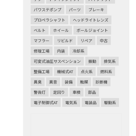
パワステポンプ
パーツ
ブレーキ
プロペラシャフト
ヘッドライトレンズ
ベルト
ホイール
ボールジョイント
マフラー
リビルド
リペア
中古
修理工場
内装
冷却系
可変式油圧サスペンション
振動
排気系
整備工場
機械式AT
点火系
燃料系
異臭
異音
装備
触媒
診断機
警告灯
足回り
車検
部品
電子制御式AT
電気系
電装品
駆動系