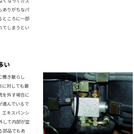
なくなってガス
もありがちなパ
るところに一部
れてしまうとい
多い
に撒き散らし
布に対しても最
統を外す場合に
が進んでいるで
、エキスパンシ
外して内部が空
る部品でもあ