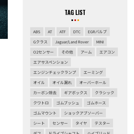
TAG LIST
ABS
AT
ATF
DTC
EGRバルブ
Gクラス
Jaguar/Land Rover
MINI
O2センサー
その他
アーム
エアコン
エアサスペンション
エンジンチェックランプ
エーミング
オイル
オイル漏れ
オーバーホール
カーボン除去
ギアボックス
クラシック
クワトロ
ゴムブッシュ
ゴムホース
ゴムマウント
ショックアブソーバー
シート
センサー
タイヤ
テスター
デフ
ドライブシャフト
ハイブリッド