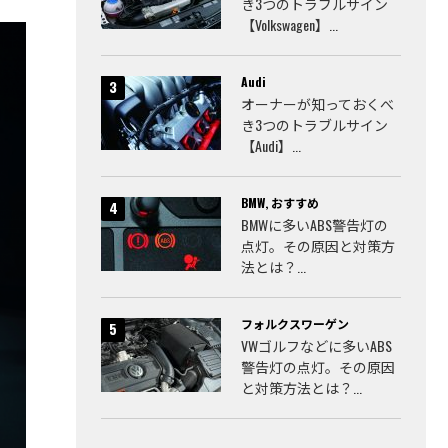
き3つのトラブルサイン
【Volkswagen】...
Audi
オーナーが知っておくべ
き3つのトラブルサイン
【Audi】...
BMW
,
おすすめ
BMWに多いABS警告灯の
点灯。その原因と対策方
法とは？...
フォルクスワーゲン
VWゴルフなどに多いABS
警告灯の点灯。その原因
と対策方法とは？...