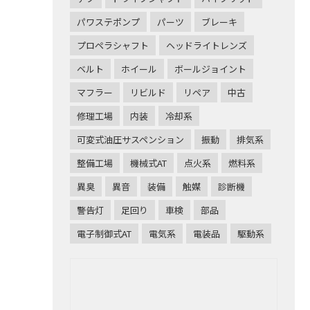
パワステポンプ
パーツ
ブレーキ
プロペラシャフト
ヘッドライトレンズ
ベルト
ホイール
ボールジョイント
マフラー
リビルド
リペア
中古
修理工場
内装
冷却系
可変式油圧サスペンション
振動
排気系
整備工場
機械式AT
点火系
燃料系
異臭
異音
装備
触媒
診断機
警告灯
足回り
車検
部品
電子制御式AT
電気系
電装品
駆動系