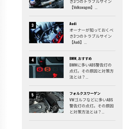
き3つのトラブルサイン
【Volkswagen】...
Audi
オーナーが知っておくべ
き3つのトラブルサイン
【Audi】...
BMW
,
おすすめ
BMWに多いABS警告灯の
点灯。その原因と対策方
法とは？...
フォルクスワーゲン
VWゴルフなどに多いABS
警告灯の点灯。その原因
と対策方法とは？...