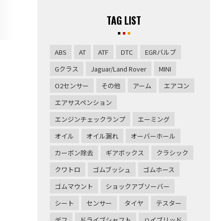
TAG LIST
ABS
AT
ATF
DTC
EGRバルブ
Gクラス
Jaguar/Land Rover
MINI
O2センサー
その他
アーム
エアコン
エアサスペンション
エンジンチェックランプ
エーミング
オイル
オイル漏れ
オーバーホール
カーボン除去
ギアボックス
クラシック
クワトロ
ゴムブッシュ
ゴムホース
ゴムマウント
ショックアブソーバー
シート
センサー
タイヤ
テスター
デフ
ドライブシャフト
ハイブリッド