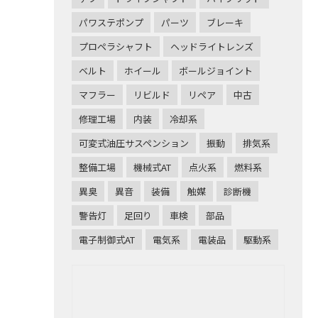
パワステポンプ
パーツ
ブレーキ
プロペラシャフト
ヘッドライトレンズ
ベルト
ホイール
ボールジョイント
マフラー
リビルド
リペア
中古
修理工場
内装
冷却系
可変式油圧サスペンション
振動
排気系
整備工場
機械式AT
点火系
燃料系
異臭
異音
装備
触媒
診断機
警告灯
足回り
車検
部品
電子制御式AT
電気系
電装品
駆動系