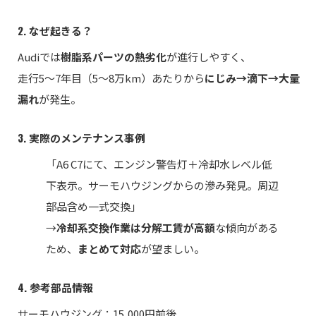
2. なぜ起きる？
Audiでは
樹脂系パーツの熱劣化
が進行しやすく、
走行5〜7年目（5〜8万km）あたりから
にじみ→滴下→大量
漏れ
が発生。
3. 実際のメンテナンス事例
「A6 C7にて、エンジン警告灯＋冷却水レベル低
下表示。サーモハウジングからの滲み発見。周辺
部品含め一式交換」
→
冷却系交換作業は分解工賃が高額
な傾向がある
ため、
まとめて対応
が望ましい。
4. 参考部品情報
サーモハウジング：15,000円前後