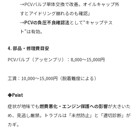
→PCVバルブ単体交換で改善。オイルキャップ外
すとアイドリング崩れるのも確認」
→
PCVの負圧不良確認法
として“キャップテス
ト”は有効。
4. 部品・修理費目安
PCVバルブ（アッセンブリ）：8,000〜15,000円
工賃：10,000〜15,000円（脱着難度による）
◆Point
症状が地味でも
燃費悪化・エンジン保護への影響
が大きいた
め、見逃し厳禁。トラブルは「未然防止」と「適切診断」が
カギ。