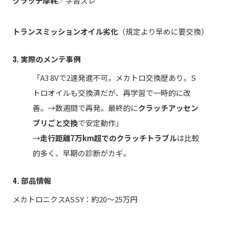
クラッチ摩耗
／学習ズレ
トランスミッションオイル劣化
（規定より早めに要交換）
3. 実際のメンテ事例
「A3 8Vで2速発進不可。メカトロ交換歴あり。S
トロオイルも交換済だが、再学習で一時的に改
善。→数週間で再発。最終的に
クラッチアッセン
ブリごと交換
で安定動作」
→
走行距離7万km超でのクラッチトラブル
は比較
的多く、早期の診断がカギ。
4. 部品情報
メカトロニクスASSY：約20〜25万円