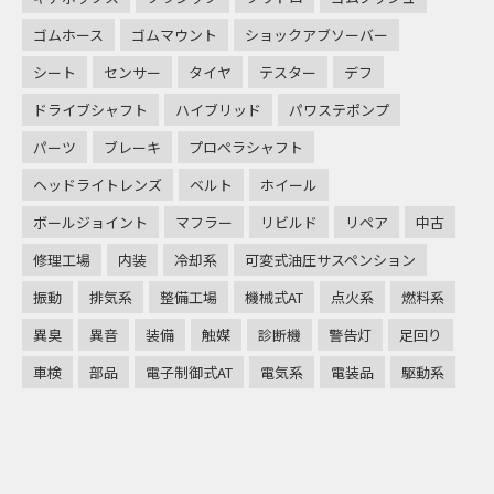
ゴムホース
ゴムマウント
ショックアブソーバー
シート
センサー
タイヤ
テスター
デフ
ドライブシャフト
ハイブリッド
パワステポンプ
パーツ
ブレーキ
プロペラシャフト
ヘッドライトレンズ
ベルト
ホイール
ボールジョイント
マフラー
リビルド
リペア
中古
修理工場
内装
冷却系
可変式油圧サスペンション
振動
排気系
整備工場
機械式AT
点火系
燃料系
異臭
異音
装備
触媒
診断機
警告灯
足回り
車検
部品
電子制御式AT
電気系
電装品
駆動系