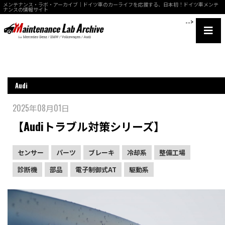
メンテナンス・ラボ・アーカイブ｜ドイツ車のカーライフを応援する、日本初！ドイツ車メンテ
ナンスの情報サイト
-->
Audi
2025年08月01日
【Audiトラブル対策シリーズ】
センサー
パーツ
ブレーキ
冷却系
整備工場
診断機
部品
電子制御式AT
駆動系