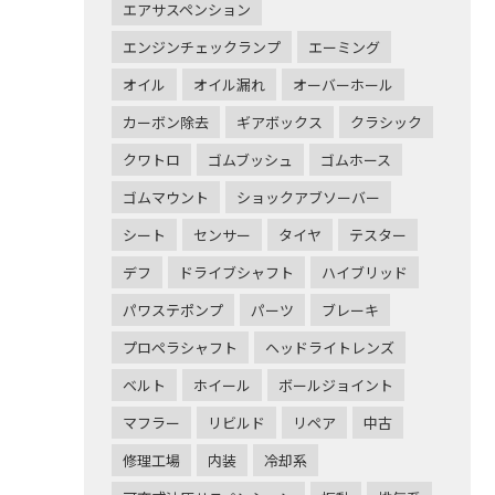
エアサスペンション
エンジンチェックランプ
エーミング
オイル
オイル漏れ
オーバーホール
カーボン除去
ギアボックス
クラシック
クワトロ
ゴムブッシュ
ゴムホース
ゴムマウント
ショックアブソーバー
シート
センサー
タイヤ
テスター
デフ
ドライブシャフト
ハイブリッド
パワステポンプ
パーツ
ブレーキ
プロペラシャフト
ヘッドライトレンズ
ベルト
ホイール
ボールジョイント
マフラー
リビルド
リペア
中古
修理工場
内装
冷却系