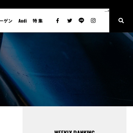
-->
ーゲン
Audi
特 集