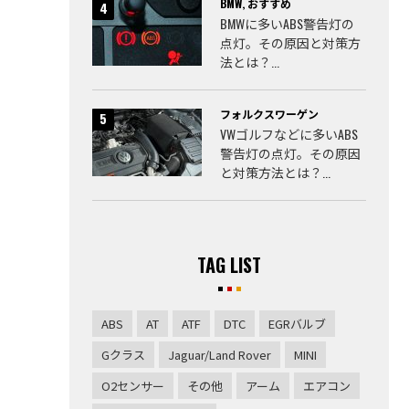
BMW
,
おすすめ
BMWに多いABS警告灯の
点灯。その原因と対策方
法とは？...
フォルクスワーゲン
VWゴルフなどに多いABS
警告灯の点灯。その原因
と対策方法とは？...
TAG LIST
ABS
AT
ATF
DTC
EGRバルブ
Gクラス
Jaguar/Land Rover
MINI
O2センサー
その他
アーム
エアコン