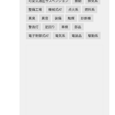
可変式油圧サスペンション
振動
排気系
整備工場
機械式AT
点火系
燃料系
異臭
異音
装備
触媒
診断機
警告灯
足回り
車検
部品
電子制御式AT
電気系
電装品
駆動系