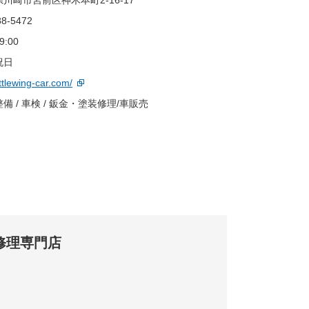
川崎市宮前区神木本町2-16-17
88-5472
9:00
祝日
littlewing-car.com/
備 / 車検 / 鈑金・塗装修理/車販売
修理専門店