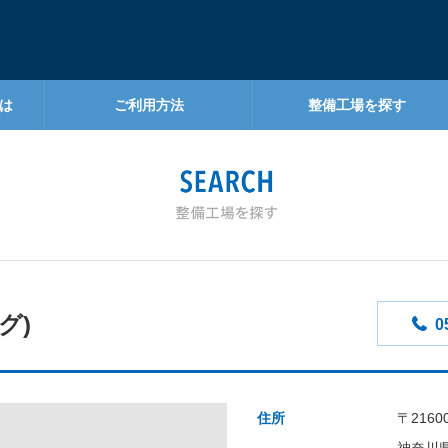
は
ご利用方法
整備工場を探す
グ)
0
住所
〒2160