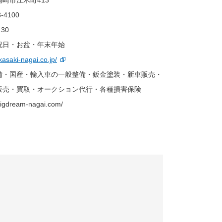
崎市江木町413
3-4100
:30
祝日・お盆・年末年始
akasaki-nagai.co.jp/
備・国産・輸入車の一般整備・鈑金塗装・新車販売・
販売・買取・オークション代行・各種損害保険
/bigdream-nagai.com/