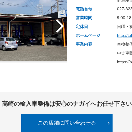
群馬県高
電話番号
027-32
営業時間
9:00-18
定休日
日曜・
ホームページ
http://t
事業内容
車検整
中古車
https:/
高崎の輸入車整備は安心のナガイへお任せ下さい
この店舗に問い合わせる