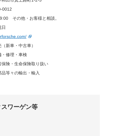
和田市箕土路町1-2-5
0-0012
～19:00 その他・お客様と相談。
祝日
erforsche.com/
売（新車・中古車）
備・修理・車検
害保険・生命保険取り扱い
部品等々の輸出・輸入
クスワーゲン等