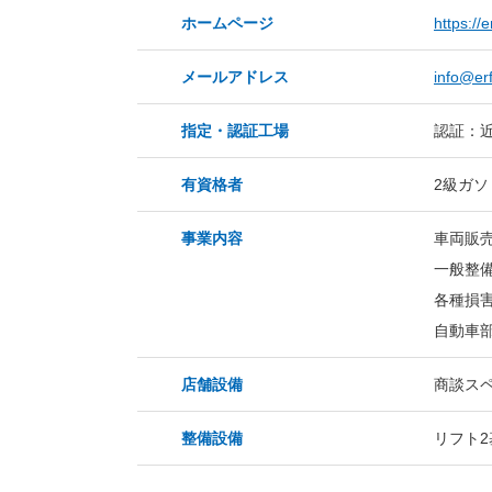
ホームページ
https://
メールアドレス
info@er
指定・認証工場
認証：近
有資格者
2級ガ
事業内容
車両販
一般整
各種損
自動車
店舗設備
商談ス
整備設備
リフト