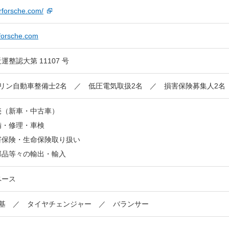
erforsche.com/
forsche.com
運整認大第 11107 号
ソリン自動車整備士2名 ／ 低圧電気取扱2名 ／ 損害保険募集人2名
売（新車・中古車）
備・修理・車検
害保険・生命保険取り扱い
部品等々の輸出・輸入
ペース
2基 ／ タイヤチェンジャー ／ バランサー