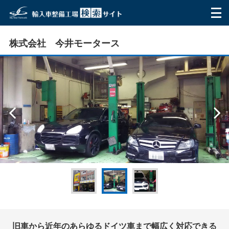
HOME
株式会社 今井モータース
マイ・スターネットワークとは
ご利用方法
整備工場を探す
テスター
お問い合わせ
利用者の声
Q&A
旧車から近年のあらゆるドイツ車まで幅広く対応できる